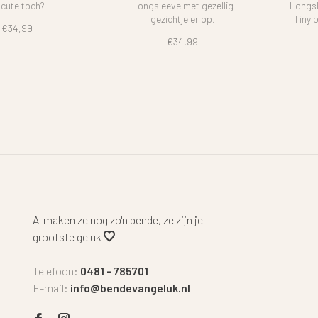
 cute toch?
Longsleeve met gezellig
Longsl
gezichtje er op.
Tiny 
€34,99
€34,99
Al maken ze nog zo'n bende, ze zijn je
grootste geluk
Telefoon:
0481 - 785701
E-mail:
info@bendevangeluk.nl