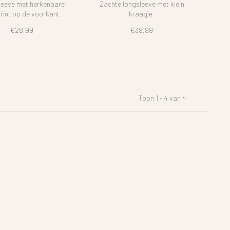
Longsleeve | Baby
eeve met herkenbare
Zachte longsleeve met klein
print op de voorkant.
kraagje.
€28,99
€39,99
Toon 1 - 4 van 4