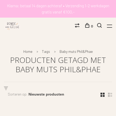
Klarna: betaal 14 dagen achteraf • Verzending 1-2 werkdagen
gratis vanaf €100,-
0
Home
Tags
Baby muts Phil&Phae
PRODUCTEN GETAGD MET
BABY MUTS PHIL&PHAE
Sorteren op: