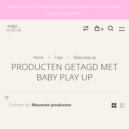
Klarna: betaal 14 dagen achteraf • Verzending 1-2 werkdagen
gratis vanaf €100,-
0
Home
Tags
Baby play up
PRODUCTEN GETAGD MET
BABY PLAY UP
Sorteren op: