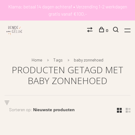
Klarna: betaal 14 dagen achteraf • Verzending 1-2 werkdagen
gratis vanaf €100,-
0
Home
Tags
baby zonnehoed
PRODUCTEN GETAGD MET
BABY ZONNEHOED
Sorteren op: