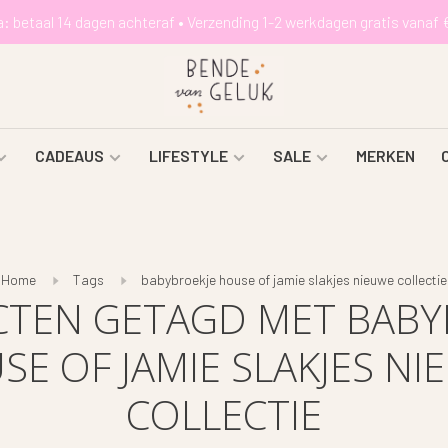
a: betaal 14 dagen achteraf • Verzending 1-2 werkdagen gratis vanaf 
CADEAUS
LIFESTYLE
SALE
MERKEN
Home
Tags
babybroekje house of jamie slakjes nieuwe collectie
TEN GETAGD MET BABY
SE OF JAMIE SLAKJES NI
COLLECTIE