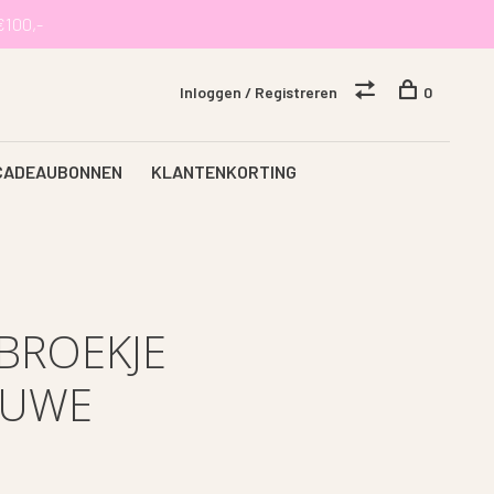
€100,-
Inloggen / Registreren
0
CADEAUBONNEN
KLANTENKORTING
BROEKJE
EUWE