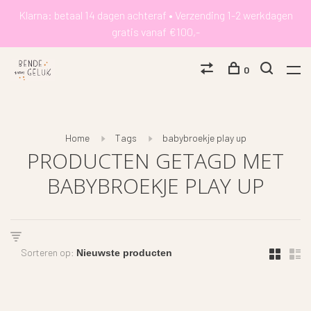
Klarna: betaal 14 dagen achteraf • Verzending 1-2 werkdagen
gratis vanaf €100,-
0
Home
Tags
babybroekje play up
PRODUCTEN GETAGD MET
BABYBROEKJE PLAY UP
Sorteren op: