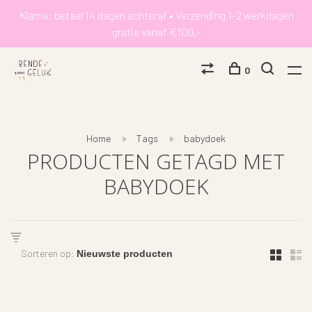
Klarna: betaal 14 dagen achteraf • Verzending 1-2 werkdagen
gratis vanaf €100,-
0
Home
Tags
babydoek
PRODUCTEN GETAGD MET
BABYDOEK
Sorteren op: