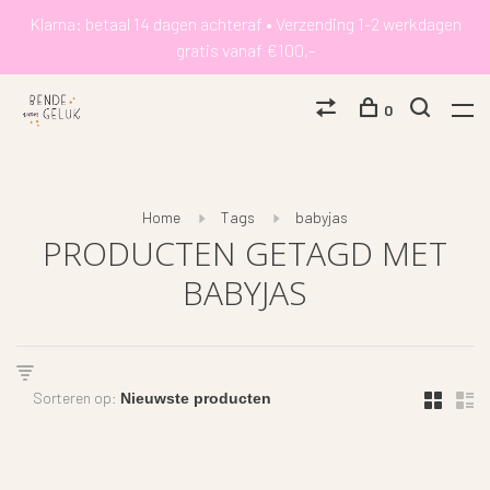
Klarna: betaal 14 dagen achteraf • Verzending 1-2 werkdagen
gratis vanaf €100,-
0
Home
Tags
babyjas
PRODUCTEN GETAGD MET
BABYJAS
Sorteren op: