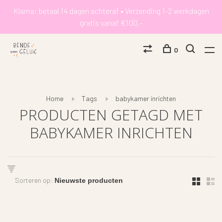
Klarna: betaal 14 dagen achteraf • Verzending 1-2 werkdagen
gratis vanaf €100,-
0
Home
Tags
babykamer inrichten
PRODUCTEN GETAGD MET
BABYKAMER INRICHTEN
Sorteren op: