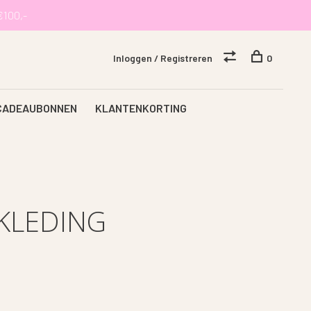
€100,-
Inloggen / Registreren
0
CADEAUBONNEN
KLANTENKORTING
KLEDING