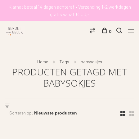
Klarna: betaal 14 dagen achteraf • Verzending 1-2 werkdagen
gratis vanaf €100,-
0
Home
Tags
babysokjes
PRODUCTEN GETAGD MET
BABYSOKJES
Sorteren op: