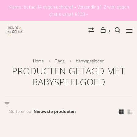
Klarna: betaal 14 dagen achteraf • Verzending 1-2 werkdagen
gratis vanaf €100,-
0
Home
Tags
babyspeelgoed
PRODUCTEN GETAGD MET
BABYSPEELGOED
Sorteren op: