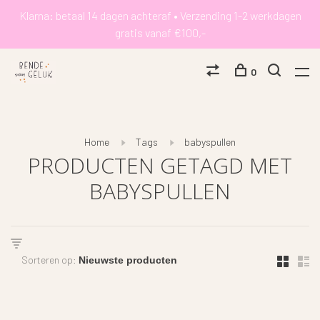
Klarna: betaal 14 dagen achteraf • Verzending 1-2 werkdagen
gratis vanaf €100,-
0
Home
Tags
babyspullen
PRODUCTEN GETAGD MET
BABYSPULLEN
Sorteren op: