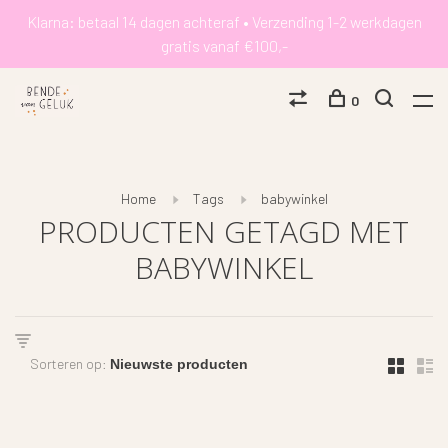
Klarna: betaal 14 dagen achteraf • Verzending 1-2 werkdagen
gratis vanaf €100,-
0
Home
Tags
babywinkel
PRODUCTEN GETAGD MET
BABYWINKEL
Sorteren op: