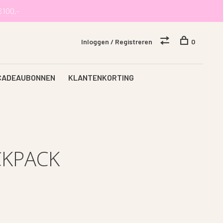
€100,-
Inloggen / Registreren
0
CADEAUBONNEN
KLANTENKORTING
CKPACK