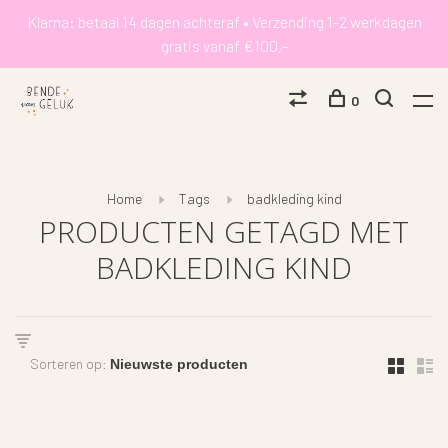
Klarna: betaal 14 dagen achteraf • Verzending 1-2 werkdagen
gratis vanaf €100,-
0
Home
Tags
badkleding kind
PRODUCTEN GETAGD MET
BADKLEDING KIND
Sorteren op: