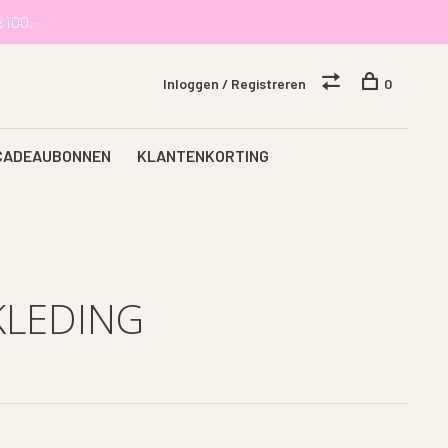
€100,-
Inloggen / Registreren
0
CADEAUBONNEN
KLANTENKORTING
KLEDING