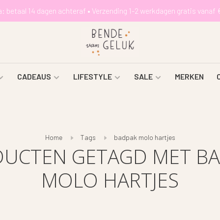
a: betaal 14 dagen achteraf • Verzending 1-2 werkdagen gratis vanaf 
CADEAUS
LIFESTYLE
SALE
MERKEN
Home
Tags
badpak molo hartjes
UCTEN GETAGD MET B
MOLO HARTJES