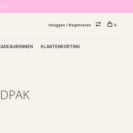
€100,-
Inloggen / Registreren
0
CADEAUBONNEN
KLANTENKORTING
ADPAK