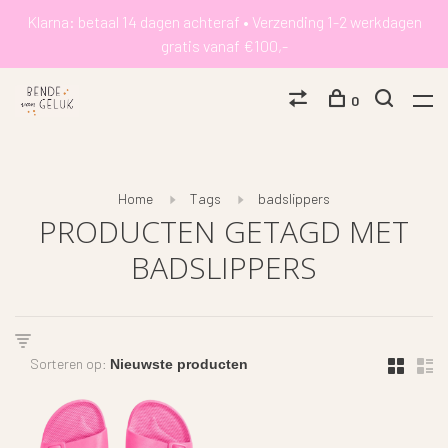
Klarna: betaal 14 dagen achteraf • Verzending 1-2 werkdagen
gratis vanaf €100,-
0
Home
Tags
badslippers
PRODUCTEN GETAGD MET
BADSLIPPERS
Sorteren op: