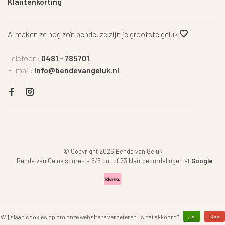
Klantenkorting
Al maken ze nog zo'n bende, ze zijn je grootste geluk
Telefoon:
0481 - 785701
E-mail:
info@bendevangeluk.nl
© Copyright 2026 Bende van Geluk
-
Bende van Geluk
scores a
5
/
5
out of
23
klantbeoordelingen at
Google
Wij slaan cookies op om onze website te verbeteren. Is dat akkoord?
Ja
Nee