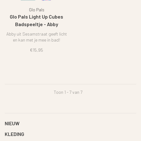
Glo Pals
Glo Pals Light Up Cubes
Badspeeltje - Abby
Sesamstraat
Abby uit Sesamstraat geeft licht
en kan met je mee in bad!
€15,95
Toon 1 - 7 van 7
NIEUW
KLEDING