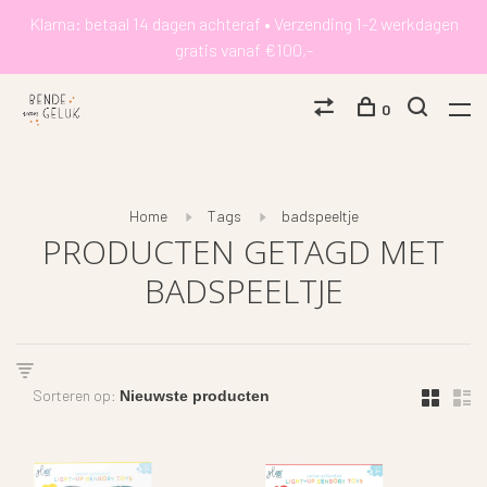
Klarna: betaal 14 dagen achteraf • Verzending 1-2 werkdagen
gratis vanaf €100,-
0
Home
Tags
badspeeltje
PRODUCTEN GETAGD MET
BADSPEELTJE
Sorteren op: