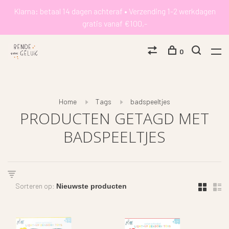
Klarna: betaal 14 dagen achteraf • Verzending 1-2 werkdagen
gratis vanaf €100,-
0
Home
Tags
badspeeltjes
PRODUCTEN GETAGD MET
BADSPEELTJES
Sorteren op: