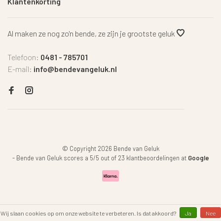
Klantenkorting
Al maken ze nog zo'n bende, ze zijn je grootste geluk
Telefoon:
0481 - 785701
E-mail:
info@bendevangeluk.nl
© Copyright 2026 Bende van Geluk
-
Bende van Geluk
scores a
5
/
5
out of
23
klantbeoordelingen at
Google
Wij slaan cookies op om onze website te verbeteren. Is dat akkoord?
Ja
Nee