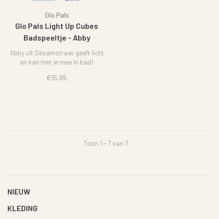
Glo Pals
Glo Pals Light Up Cubes
Badspeeltje - Abby
Sesamstraat
Abby uit Sesamstraat geeft licht
en kan met je mee in bad!
€15,95
Toon 1 - 7 van 7
NIEUW
KLEDING