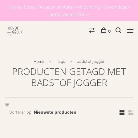
Klarna: betaal 14 dagen achteraf • Verzending 1-2 werkdagen
gratis vanaf €100,-
0
Home
Tags
badstof jogger
PRODUCTEN GETAGD MET
BADSTOF JOGGER
Sorteren op: