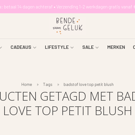
a: betaal 14 dagen achteraf • Verzending 1-2 werkdagen gratis vanaf 
CADEAUS
LIFESTYLE
SALE
MERKEN
Home
Tags
badstof love top petit blush
UCTEN GETAGD MET BA
LOVE TOP PETIT BLUSH