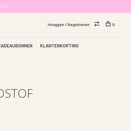
€100,-
Inloggen / Registreren
0
CADEAUBONNEN
KLANTENKORTING
DSTOF