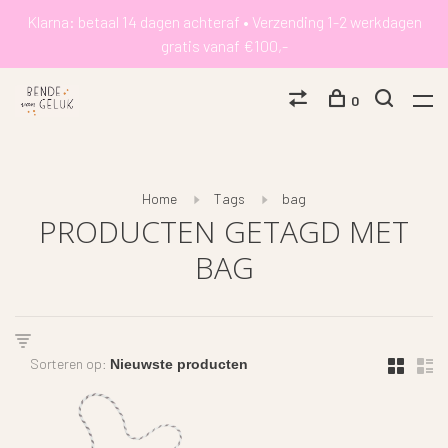
Klarna: betaal 14 dagen achteraf • Verzending 1-2 werkdagen
gratis vanaf €100,-
0
Home
Tags
bag
PRODUCTEN GETAGD MET
BAG
Sorteren op: