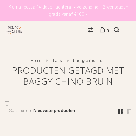
Klarna: betaal 14 dagen achteraf • Verzending 1-2 werkdagen
gratis vanaf €100,-
0
Home
Tags
baggy chino bruin
PRODUCTEN GETAGD MET
BAGGY CHINO BRUIN
Sorteren op: