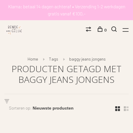
Klarna: betaal 14 dagen achteraf • Verzending 1-2 werkdagen
gratis vanaf €100,-
0
Home
Tags
baggy jeans jongens
PRODUCTEN GETAGD MET
BAGGY JEANS JONGENS
Sorteren op: