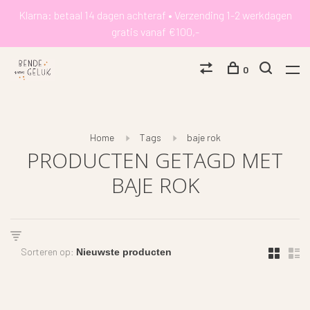
Klarna: betaal 14 dagen achteraf • Verzending 1-2 werkdagen
gratis vanaf €100,-
0
Home
Tags
baje rok
PRODUCTEN GETAGD MET
BAJE ROK
Sorteren op: