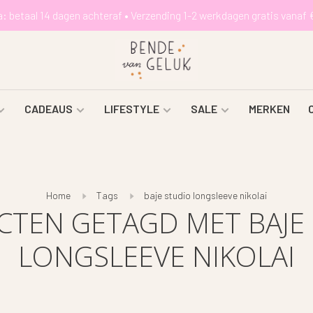
a: betaal 14 dagen achteraf • Verzending 1-2 werkdagen gratis vanaf 
CADEAUS
LIFESTYLE
SALE
MERKEN
Home
Tags
baje studio longsleeve nikolai
TEN GETAGD MET BAJE
LONGSLEEVE NIKOLAI