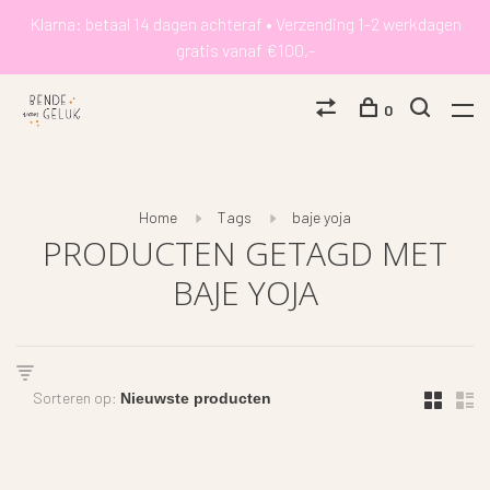
Klarna: betaal 14 dagen achteraf • Verzending 1-2 werkdagen
gratis vanaf €100,-
0
Home
Tags
baje yoja
PRODUCTEN GETAGD MET
BAJE YOJA
Sorteren op: