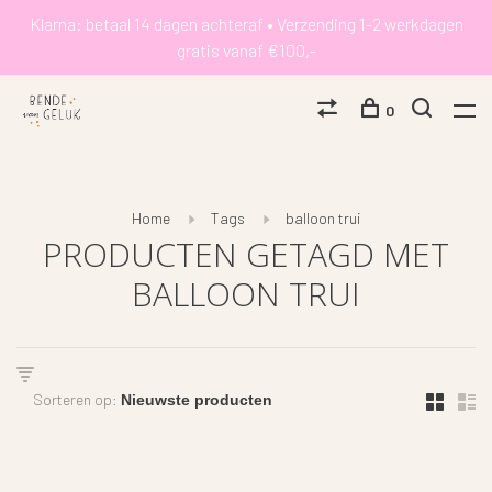
Klarna: betaal 14 dagen achteraf • Verzending 1-2 werkdagen
gratis vanaf €100,-
0
Home
Tags
balloon trui
PRODUCTEN GETAGD MET
BALLOON TRUI
Sorteren op: