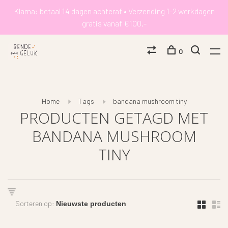
Klarna: betaal 14 dagen achteraf • Verzending 1-2 werkdagen
gratis vanaf €100,-
0
Home
Tags
bandana mushroom tiny
PRODUCTEN GETAGD MET
BANDANA MUSHROOM
TINY
Sorteren op: