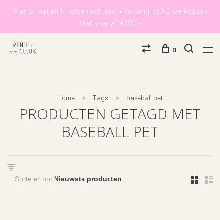
Klarna: betaal 14 dagen achteraf • Verzending 1-2 werkdagen
gratis vanaf €100,-
0
Home
Tags
baseball pet
PRODUCTEN GETAGD MET
BASEBALL PET
Sorteren op: