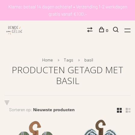
Klarna: betaal 14 dagen achteraf • Verzending 1-2 werkdagen
gratis vanaf €100,-
0
Home
Tags
basil
PRODUCTEN GETAGD MET
BASIL
Sorteren op: