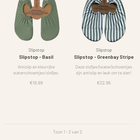
Slipstop
Slipstop
Slipstop - Basil
Slipstop - Greenbay Stripe
Antislip en kleurrijke
Deze slofjes/(water)schoentjes
waterschoentjes/slofjes.
zijn antislip en leuk om te zien!
€19,99
€22,95
Toon 1 - 2 van 2