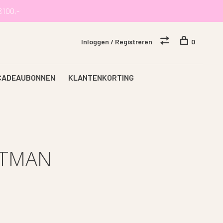
€100,-
Inloggen / Registreren
0
CADEAUBONNEN
KLANTENKORTING
ATMAN