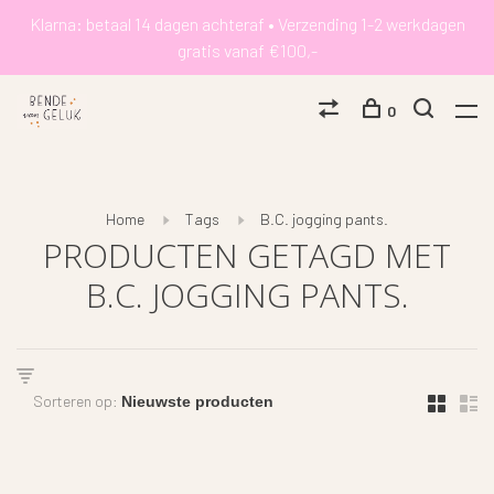
Klarna: betaal 14 dagen achteraf • Verzending 1-2 werkdagen
gratis vanaf €100,-
0
Home
Tags
B.C. jogging pants.
PRODUCTEN GETAGD MET
B.C. JOGGING PANTS.
Sorteren op: