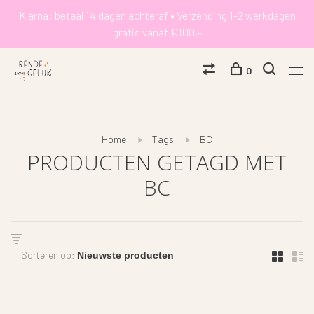
Klarna: betaal 14 dagen achteraf • Verzending 1-2 werkdagen
gratis vanaf €100,-
0
Home
Tags
BC
PRODUCTEN GETAGD MET
BC
Sorteren op: