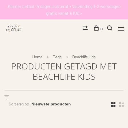
Klarna: betaal 14 dagen achteraf • Verzending 1-2 werkdagen
gratis vanaf €100,-
0
Home
Tags
Beachlife kids
PRODUCTEN GETAGD MET
BEACHLIFE KIDS
Sorteren op: