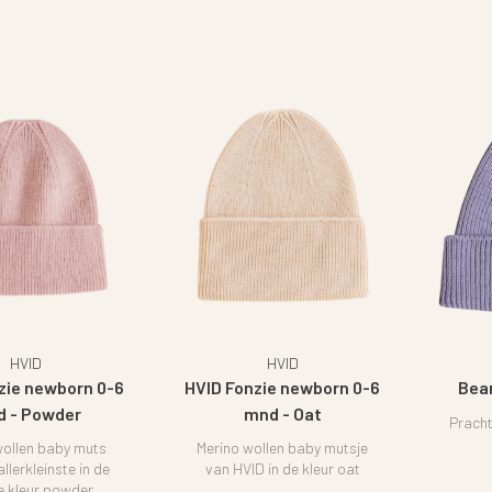
HVID
HVID
zie newborn 0-6
HVID Fonzie newborn 0-6
Bean
 - Powder
mnd - Oat
Pracht
wollen baby muts
Merino wollen baby mutsje
llerkleinste in de
van HVID in de kleur oat
e kleur powder