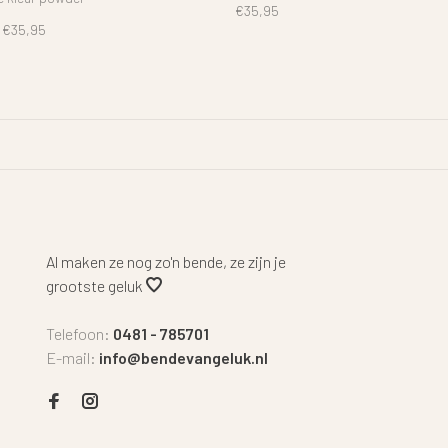
€35,95
€35,95
Al maken ze nog zo'n bende, ze zijn je
grootste geluk
Telefoon:
0481 - 785701
E-mail:
info@bendevangeluk.nl