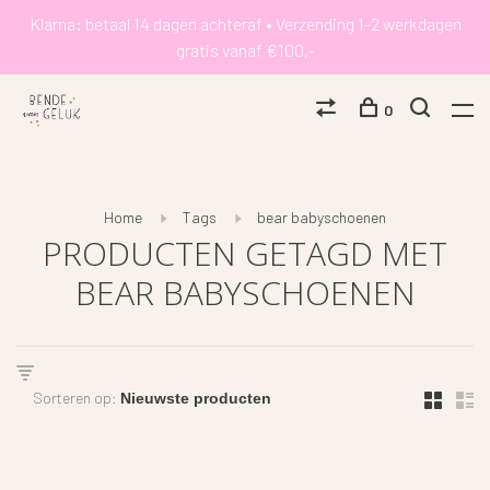
Klarna: betaal 14 dagen achteraf • Verzending 1-2 werkdagen
gratis vanaf €100,-
0
Home
Tags
bear babyschoenen
PRODUCTEN GETAGD MET
BEAR BABYSCHOENEN
Sorteren op: