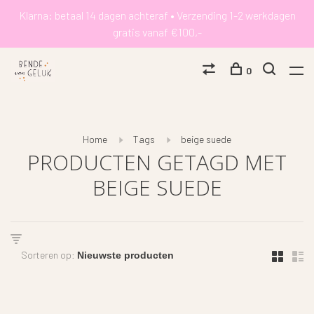
Klarna: betaal 14 dagen achteraf • Verzending 1-2 werkdagen
gratis vanaf €100,-
0
Home
Tags
beige suede
PRODUCTEN GETAGD MET
BEIGE SUEDE
Sorteren op: