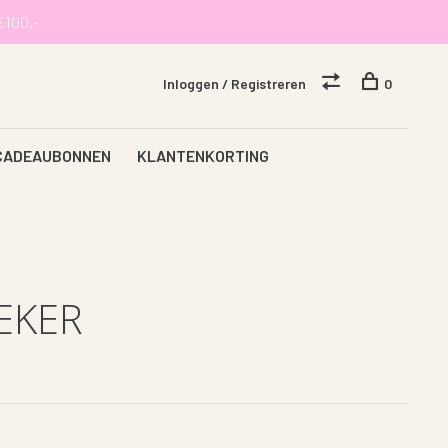
€100,-
Inloggen / Registreren
0
CADEAUBONNEN
KLANTENKORTING
EKER