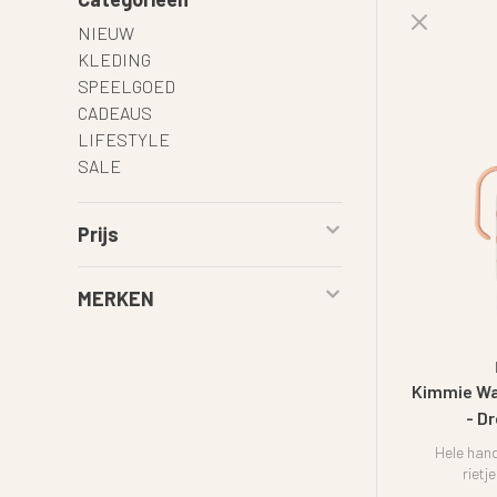
NIEUW
KLEDING
SPEELGOED
CADEAUS
LIFESTYLE
SALE
Prijs
MERKEN
Kimmie Wa
- D
Hele hand
rietj