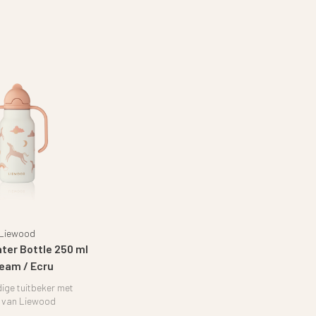
Liewood
ter Bottle 250 ml
ream / Ecru
ige tuitbeker met
e van Liewood