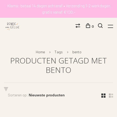
Klarna: betaal 14 dagen achteraf • Verzending 1-2 werkdagen
gratis vanaf €100,-
0
Home
Tags
bento
PRODUCTEN GETAGD MET
BENTO
Sorteren op: