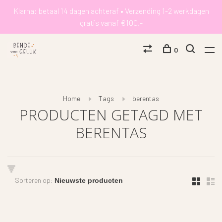
Klarna: betaal 14 dagen achteraf • Verzending 1-2 werkdagen
gratis vanaf €100,-
0
Home
Tags
berentas
PRODUCTEN GETAGD MET
BERENTAS
Sorteren op: