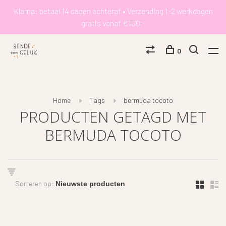
Klarna: betaal 14 dagen achteraf • Verzending 1-2 werkdagen
gratis vanaf €100,-
0
Home
Tags
bermuda tocoto
PRODUCTEN GETAGD MET
BERMUDA TOCOTO
Sorteren op: