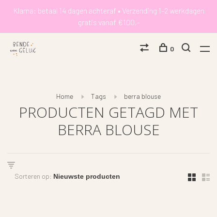
Klarna: betaal 14 dagen achteraf • Verzending 1-2 werkdagen
gratis vanaf €100,-
0
Home
Tags
berra blouse
PRODUCTEN GETAGD MET
BERRA BLOUSE
Sorteren op: