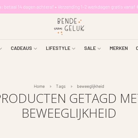
a: betaal 14 dagen achteraf • Verzending 1-2 werkdagen gratis vanaf 
CADEAUS
LIFESTYLE
SALE
MERKEN
Home
Tags
beweeglijkheid
PRODUCTEN GETAGD ME
BEWEEGLIJKHEID