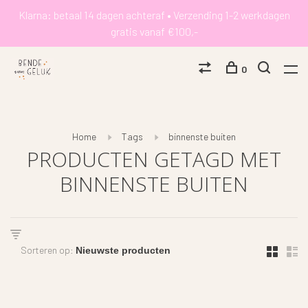
Klarna: betaal 14 dagen achteraf • Verzending 1-2 werkdagen
gratis vanaf €100,-
0
Home
Tags
binnenste buiten
PRODUCTEN GETAGD MET
BINNENSTE BUITEN
Sorteren op: