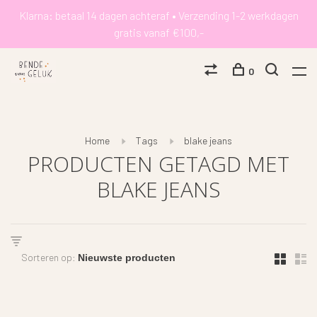
Klarna: betaal 14 dagen achteraf • Verzending 1-2 werkdagen
gratis vanaf €100,-
0
Home
Tags
blake jeans
PRODUCTEN GETAGD MET
BLAKE JEANS
Sorteren op: