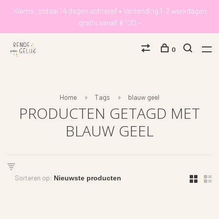
Klarna: betaal 14 dagen achteraf • Verzending 1-2 werkdagen
gratis vanaf €100,-
0
Home
Tags
blauw geel
PRODUCTEN GETAGD MET
BLAUW GEEL
Sorteren op: