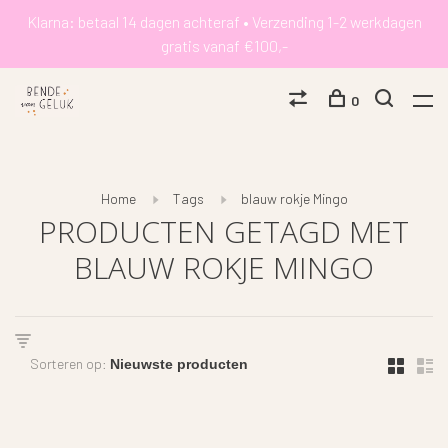
Klarna: betaal 14 dagen achteraf • Verzending 1-2 werkdagen
gratis vanaf €100,-
0
Home
Tags
blauw rokje Mingo
PRODUCTEN GETAGD MET
BLAUW ROKJE MINGO
Sorteren op: